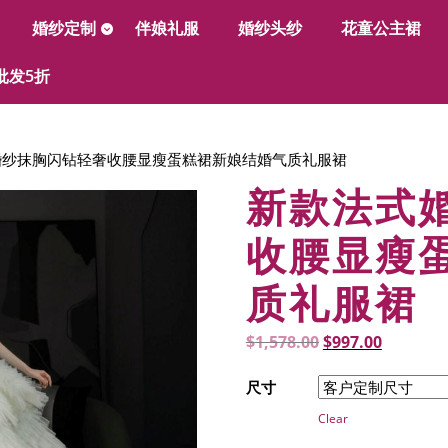
婚纱定制
伴娘礼服
婚纱头纱
花童公主裙
批发5折
婚纱抹胸闪钻轻奢收腰显瘦蛋糕裙新娘结婚气质礼服裙
新款法式
收腰显瘦
质礼服裙
Original
Current
$
1,578.00
$
997.00
price
price
尺寸
was:
is:
Clear
$1,578.00.
$997.00.