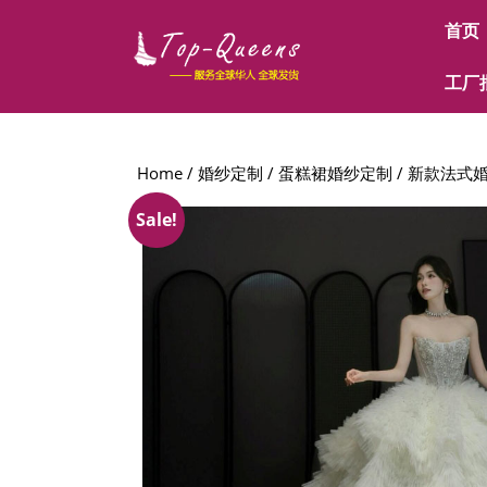
Skip
首页
to
content
Skip
工厂
to
content
Home
/
婚纱定制
/
蛋糕裙婚纱定制
/ 新款法式
Sale!