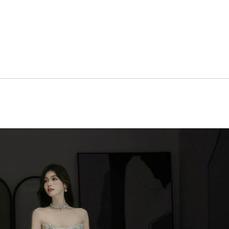
娘
结
婚
气
质
礼
服
裙
quantity