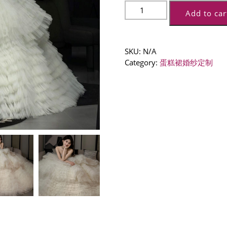
新
Add to car
款
法
式
婚
SKU:
N/A
纱
Category:
蛋糕裙婚纱定制
抹
胸
闪
钻
轻
奢
收
腰
显
瘦
蛋
糕
裙
新